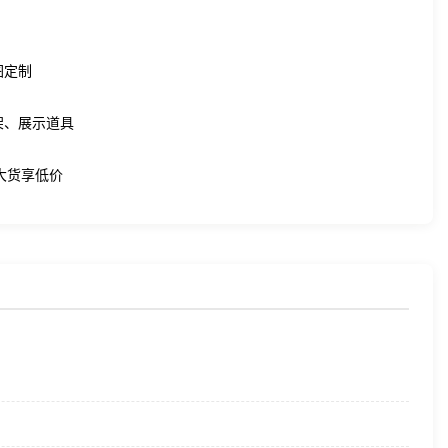
图定制
架、展示道具
件大货享低价