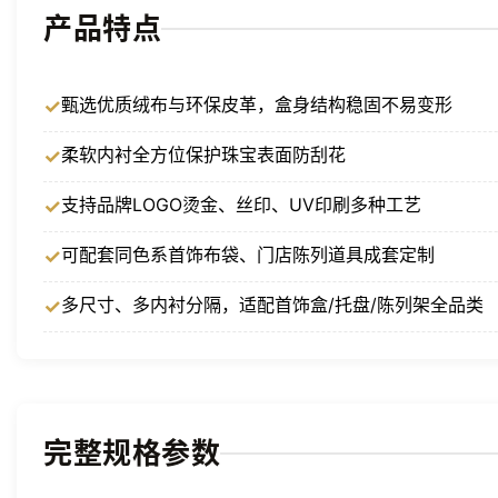
产品特点
甄选优质绒布与环保皮革，盒身结构稳固不易变形
柔软内衬全方位保护珠宝表面防刮花
支持品牌LOGO烫金、丝印、UV印刷多种工艺
可配套同色系首饰布袋、门店陈列道具成套定制
多尺寸、多内衬分隔，适配首饰盒/托盘/陈列架全品类
完整规格参数