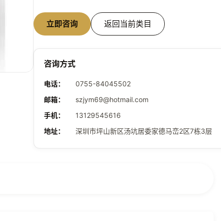
立即咨询
返回当前类目
咨询方式
电话
：
0755-84045502
邮箱
：
szjym69@hotmail.com
手机
：
13129545616
地址
：
深圳市坪山新区汤坑居委家德马峦2区7栋3层