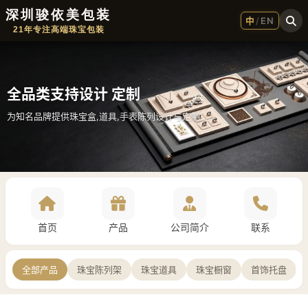
深圳骏依美包装
中
/
EN
21年专注高端珠宝包装
全品类支持设计 定制
为知名品牌提供珠宝盒,道具,手表陈列设计与定制
首页
产品
公司简介
联系
全部产品
珠宝陈列架
珠宝道具
珠宝橱窗
首饰托盘