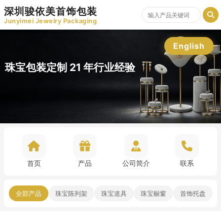
深圳骏依美首饰包装
Junyimei Jewelry Packaging
English
珠宝包装定制 21 年行业经验
首页
产品
公司简介
联系
全部产品
珠宝陈列架
珠宝道具
珠宝橱窗
首饰托盘