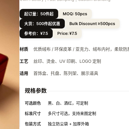
起订量：50件起
MOQ: 50pcs
大货：500件起优惠
Bulk Discount ≥500pcs
参考价：¥7.5
Price: ¥7.5
材质
优质绒布 / 环保皮革 / 亚克力、绒布内衬，柔软防
工艺
丝印、烫金、UV 印刷、LOGO 定制
适用
首饰盒、托盘、陈列架、展示道具
规格参数
可选颜色
黑、白、酒红，可定制
标准尺寸
多尺寸可选，支持来图定制
包装方式
独立防尘袋 + 加厚外箱