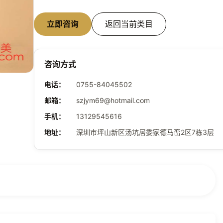
立即咨询
返回当前类目
咨询方式
电话
：
0755-84045502
邮箱
：
szjym69@hotmail.com
手机
：
13129545616
地址
：
深圳市坪山新区汤坑居委家德马峦2区7栋3层