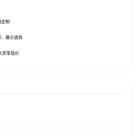
图定制
架、展示道具
件大货享低价