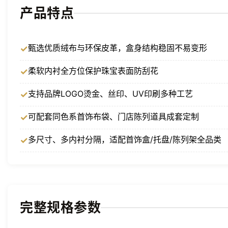
产品特点
甄选优质绒布与环保皮革，盒身结构稳固不易变形
柔软内衬全方位保护珠宝表面防刮花
支持品牌LOGO烫金、丝印、UV印刷多种工艺
可配套同色系首饰布袋、门店陈列道具成套定制
多尺寸、多内衬分隔，适配首饰盒/托盘/陈列架全品类
完整规格参数