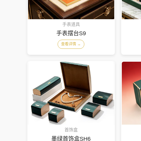
手表道具
手表摆台S9
查看详情 →
首饰盒
墨绿首饰盒SH6