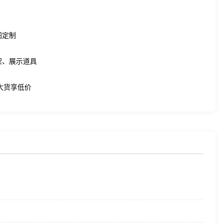
图定制
架、展示道具
件大货享低价