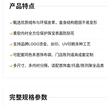
产品特点
甄选优质绒布与环保皮革，盒身结构稳固不易变形
柔软内衬全方位保护珠宝表面防刮花
支持品牌LOGO烫金、丝印、UV印刷多种工艺
可配套同色系首饰布袋、门店陈列道具成套定制
多尺寸、多内衬分隔，适配首饰盒/托盘/陈列架全品类
完整规格参数