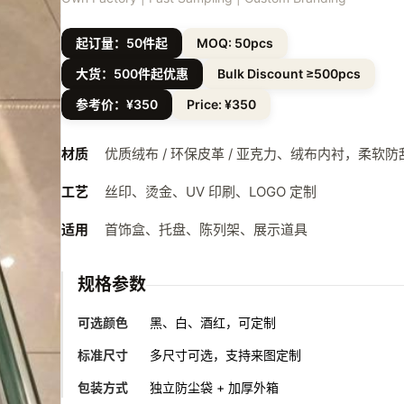
起订量：50件起
MOQ: 50pcs
大货：500件起优惠
Bulk Discount ≥500pcs
参考价：¥350
Price: ¥350
材质
优质绒布 / 环保皮革 / 亚克力、绒布内衬，柔软防
工艺
丝印、烫金、UV 印刷、LOGO 定制
适用
首饰盒、托盘、陈列架、展示道具
规格参数
可选颜色
黑、白、酒红，可定制
标准尺寸
多尺寸可选，支持来图定制
包装方式
独立防尘袋 + 加厚外箱