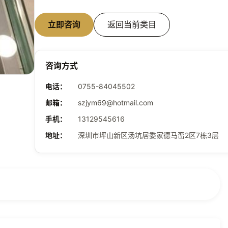
立即咨询
返回当前类目
咨询方式
电话
：
0755-84045502
邮箱
：
szjym69@hotmail.com
手机
：
13129545616
地址
：
深圳市坪山新区汤坑居委家德马峦2区7栋3层