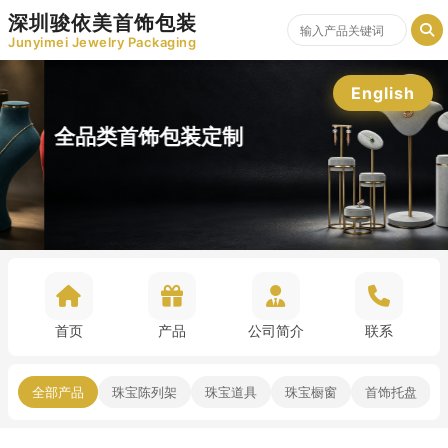
深圳骏依美首饰包装
Junyimei Jewelry Packaging
English
全品类首饰包装定制
首页
产品
公司简介
联系
全部产品
珠宝陈列架
珠宝道具
珠宝橱窗
首饰托盘